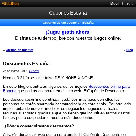
FULLBlog
Móvil
|
Clásica
Cupones España
Cupones de descuento en España
¡Jugar gratis ahora!
Disfruta de tu tiempo libre con nuestros juegos online.
«
Ofertas en Internet
«
Blog
Descuentos España
27 de Marzo, 2012 |
General
Normal 0 21 false false false DE X-NONE X-NONE
En este blog encontrarás algunos de losmejores
descuentos online para
España
que podrás encontrar en el sitio web: ElCupón de Descuento.
Los descuentosonline se utilizan cada vez más pues con ellos las
personas se están ahorrando bastantedinero en esta crisis. Por otro lado
implementando nuevos modelos de negociolos negocios virtuales
reducen suscostos gracias a que no tienen que incurrir en tantos gastos
físicos por lo quepueden ofrecerte más descuentos.
¿Dónde conseguirestos descuentos?
A través depáginas web como por ejemplo El Cupón de Descuento en