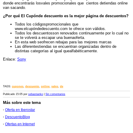
donde encontrarás losvales promocionales que cientos detiendas online
van sacando.
¿Por qué El Cupónde descuento es la mejor página de descuentos?
Todos los códigospromocionales que
www.elcupóndedescuento.com te ofrece son válidos.
Todos los descuentosson renovados continuamente por lo cual no
se te volverá a escapar una buenaoferta.
En esta web seofrecen rebajas para las mejores marcas
Las diferentestiendas se encuentran organizadas dentro de
distintas categorías al igual quealfabéticamente.
Enlace:
Sony
TAGS:
cupones
,
descuento
,
online
,
vales
,
de
Publicado 15:05 por
sebastianko
|
Sin comentarios
Más sobre este tema
·
Oferta en Iberostar
·
DescuentoBlog
·
Ofertas en Internet